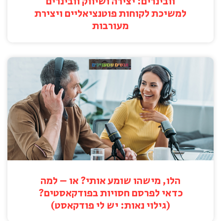
וובינרים: יצירה ושיווק וובינרים
למשיכת לקוחות פוטנציאליים ויצירת
מעורבות
הלו, מישהו שומע אותי? או – למה
כדאי לפרסם חסויות בפודקאסטים?
(גילוי נאות: יש לי פודקאסט)