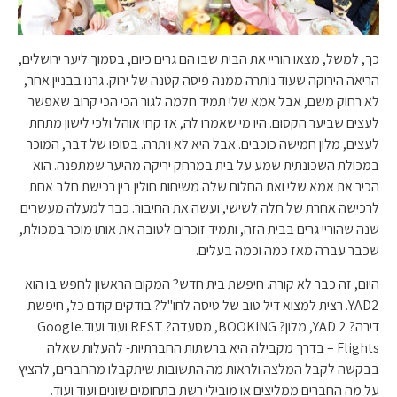
כך, למשל, מצאו הוריי את הבית שבו הם גרים כיום, בסמוך ליער ירושלים,
הריאה הירוקה שעוד נותרה ממנה פיסה קטנה של ירוק. גרנו בבניין אחר,
לא רחוק משם, אבל אמא שלי תמיד חלמה לגור הכי הכי קרוב שאפשר
לעצים שביער הקסום. היו מי שאמרו לה, אז קחי אוהל ולכי לישון מתחת
לעצים, מלון חמישה כוכבים. אבל היא לא ויתרה. בסופו של דבר, המוכר
במכולת השכונתית שמע על בית במרחק יריקה מהיער שמתפנה. הוא
הכיר את אמא שלי ואת החלום שלה משיחות חולין בין רכישת חלב אחת
לרכישה אחרת של חלה לשישי, ועשה את החיבור. כבר למעלה מעשרים
שנה שהוריי גרים בבית הזה, ותמיד זוכרים לטובה את אותו מוכר במכולת,
שכבר עברה מאז כמה וכמה בעלים.
היום, זה כבר לא קורה. חיפשת בית חדש? המקום הראשון לחפש בו הוא
YAD2. רצית למצוא דיל טוב של טיסה לחו"ל? בודקים קודם כל
, חיפשת
דירה? YAD 2, מלון? BOOKING, מסעדה? REST ועוד ועוד.Google
Flights – ב
דרך מקבילה היא ברשתות החברתיות- להעלות שאלה
בבקשה לקבל המלצה ולראות מה התשובות שיתקבלו מהחברים, להציץ
על מה החברים ממליצים או מובילי רשת בתחומים שונים ועוד ועוד.