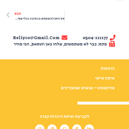
הבא
איך ניתן להשתמש בכתיבה ככלי פסיכולוגי לבריאות הנפש? 3 תרגילי ביבליותרפיה שכל אחד/ת יכול לנסות בבית
Reliyco@gmail.com
0504-221177
פקס: כבר לא משתמשים, שלחו כאן ווטסאפ, הכי מהיר
הרצאות
אימון אישי
פודקאסט – אנשים שמעניינים
לקביעת שיחת היכרות קצרה