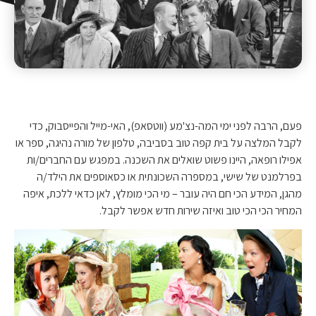
פעם, הרבה לפני ימי המה-נצ'מע (ווטסאפ), האי-מייל והפייסבוק, כדי
לקבל המלצה על בית קפה טוב בסביבה, טלפון של מורה נהיגה, ספר או
אפילו רופאה, היינו פשוט שואלים את השכנה. במפגש עם החברים/ות
בפרלמנט של שישי, במספרה השכונתית או כסאוספים את הילד/ה
מהגן, המידע הכי חם היה עובר – מי הכי מומלץ, לאן כדאי ללכת, איפה
המחיר הכי הכי טוב ואיזה שירות חדש אפשר לקבל.