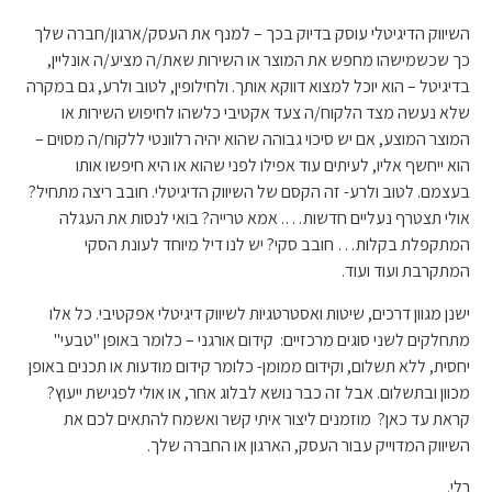
השיווק הדיגיטלי עוסק בדיוק בכך – למנף את העסק/ארגון/חברה שלך
כך שכשמישהו מחפש את המוצר או השירות שאת/ה מציע/ה אונליין,
בדיגיטל – הוא יוכל למצוא דווקא אותך. ולחילופין, לטוב ולרע, גם במקרה
שלא נעשה מצד הלקוח/ה צעד אקטיבי כלשהו לחיפוש השירות או
המוצר המוצע, אם יש סיכוי גבוהה שהוא יהיה רלוונטי ללקוח/ה מסוים –
הוא ייחשף אליו, לעיתים עוד אפילו לפני שהוא או היא חיפשו אותו
בעצמם. לטוב ולרע- זה הקסם של השיווק הדיגיטלי. חובב ריצה מתחיל?
אולי תצטרף נעליים חדשות…. אמא טרייה? בואי לנסות את העגלה
המתקפלת בקלות… חובב סקי? יש לנו דיל מיוחד לעונת הסקי
המתקרבת ועוד ועוד.
ישנן מגוון דרכים, שיטות ואסטרטגיות לשיווק דיגיטלי אפקטיבי. כל אלו
מתחלקים לשני סוגים מרכזיים: קידום אורגני – כלומר באופן "טבעי"
יחסית, ללא תשלום, וקידום ממומן- כלומר קידום מודעות או תכנים באופן
מכוון ובתשלום. אבל זה כבר נושא לבלוג אחר, או אולי לפגישת ייעוץ?
קראת עד כאן? מוזמנים ליצור איתי קשר ואשמח להתאים לכם את
השיווק המדוייק עבור העסק, הארגון או החברה שלך.
רלי.